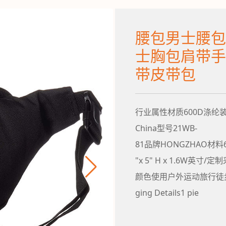
公司介绍
/
联系我们
/
新闻中心
/
加入我们
腰包男士腰包
士胸包肩带手
带皮带包
行业属性材质600D涤纶装饰
China型号21WB-
81品牌HONGZHAO材料6
"x 5" H x 1.6W英
颜色使用户外运动旅行徒
ging Details1 pie