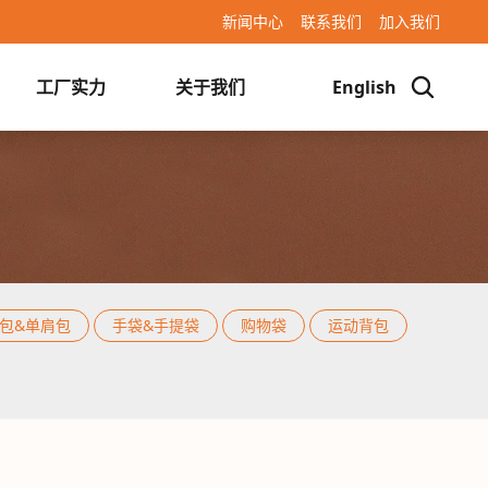
新闻中心
联系我们
加入我们
工厂实力
关于我们
English
袋
瑜伽垫袋
斜挎包&单肩包
手袋&手提袋
包&单肩包
/
手袋&手提袋
/
购物袋
/
运动背包
/
/
自行车配件
/
其他包
包&单肩包
手袋&手提袋
购物袋
运动背包
相机包
自行车配件
其他包