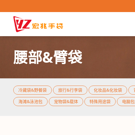
腰部&臂袋
冷藏袋&野餐袋
旅行&行李袋
化妆品&化妆袋
冷藏袋&野餐袋
/
旅行&行李袋
/
化妆品&化妆袋
/
海滩&泳池包
/
宠物袋
冷藏袋&野餐袋
旅行&行李袋
化妆品&化妆袋
海滩&泳池包
宠物袋&载体
特殊用途袋
电脑包
购物袋
运动背包
海滩&泳池包