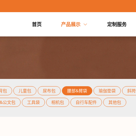
首页
产品展示
定制服务
首页
腰部&臂
产品展示
背包
儿童包
尿布包
背包
/
儿童包
/
尿布包
/
腰部&臂袋
/
瑜伽垫袋
/
斜挎
定制服务
&载体
/
特殊用途袋
/
电脑包&公文包
/
工具袋
/
相机包
背包
儿童包
尿布包
腰部&臂袋
瑜伽垫袋
斜挎
&公文包
工具袋
相机包
自行车配件
其他包
宠物袋&载体
特殊用途袋
电脑包&公文包
工具袋
工厂实力
关于我们