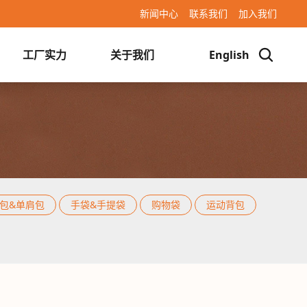
新闻中心
联系我们
加入我们
工厂实力
关于我们
English
袋
瑜伽垫袋
斜挎包&单肩包
手袋&手提袋
包&单肩包
/
手袋&手提袋
/
购物袋
/
运动背包
/
/
自行车配件
/
其他包
包&单肩包
手袋&手提袋
购物袋
运动背包
相机包
自行车配件
其他包