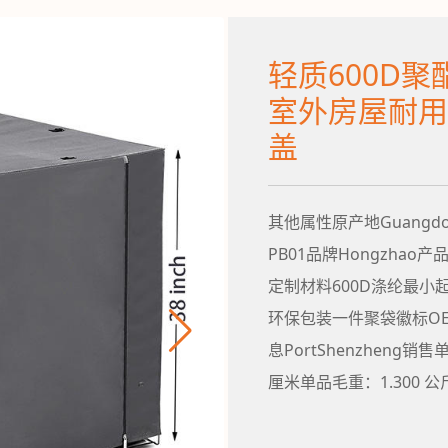
公司介绍
/
联系我们
/
新闻中心
/
加入我们
轻质600D聚
室外房屋耐用
盖
其他属性原产地Guangdong
PB01品牌Hongzhao产
定制材料600D涤纶最小起
环保包装一件聚袋徽标O
息PortShenzheng
厘米单品毛重：1.300 公