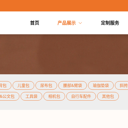
首页
产品展示
定制服务
首页
产品展示
背包
儿童包
尿布包
腰部&臂
背包
/
儿童包
/
尿布包
/
腰部&臂袋
/
瑜伽垫袋
/
斜挎
定制服务
&载体
/
特殊用途袋
/
电脑包&公文包
/
工具袋
/
相机包
背包
儿童包
尿布包
腰部&臂袋
瑜伽垫袋
斜挎
宠物袋&载体
&公文包
工具袋
相机包
自行车配件
其他包
特殊用途袋
电脑包&公文包
工具袋
工厂实力
关于我们